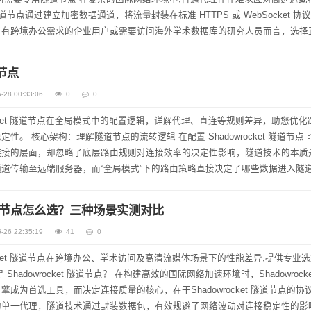
t 隧道节点通过建立加密数据通道，将流量封装在标准 HTTPS 或 WebSocket 协
于有跨境办公需求的企业用户或需要访问海外学术数据库的研究人员而言，选择
道节点
-28 00:33:06
0
0
rocket 隧道节点在全局模式中的配置逻辑，详解代理、直连等规则差异，助您优
ocket 隧道节点 时，多
链接的层面，却忽略了底层路由规则对连接效率的决定性影响，隧道技术的本质
道传输至远端服务器，而“全局模式”下的路由策略直接决定了哪些数据进入隧
跨...
t 隧道节点怎么选？三种场景实测对比
-26 22:35:19
41
0
rocket 隧道节点在跨境办公、学术访问及高清流媒体场景下的性能差异,提供专业
成为首选工具，而决定连接质量的核心，在于Shadowrocket 隧道节点的协
单一代理，隧道技术通过封装数据包，有效规避了网络波动对连接稳定性的影