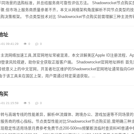
购标准，并总结服务商可靠性评估方法。 Shadowrocket节点购买是iOS
骤,但市场上服务商质量参差不齐，本文从网络架构角度解析不同节点类型的
决策框架。 节点类型技术对比 Shadowrocket节点购买前需理解三种主流
网地址
-01 09:41:29
0
0
OS平台主流网络加速工具,其官网地址常被混淆，本文详解美区Apple ID注册流程、Ap
规避，助你安全获取正版客户端。 Shadowrocket官网地址辨析 首先需要
并无传统意义上的中文官网，开发者社区维护的Shadowrocket官网地址通常指向Git
页面，由于该工具未在国区上架，用户需通过特定渠道获取。...
点购买
-01 21:15:59
5
0
转与高端专线的性能差异，解析4K流媒体、跨境办公、游戏加速等不同场景的
务商的核心指标。节点类型性能对比Shadowrocket节点购买前,需明确三种
稳定性适用场景月费参考免费节点200-500ms频繁断流临时查资料¥0普通中转