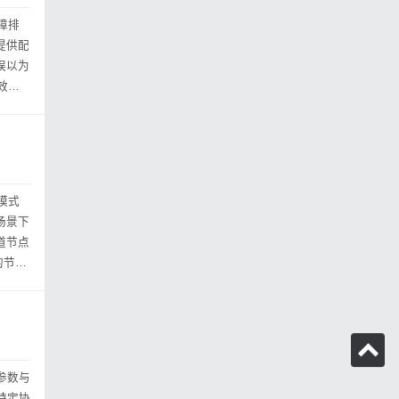
障排
，提供配
效规
模式
体场景下
的节点
置参数与