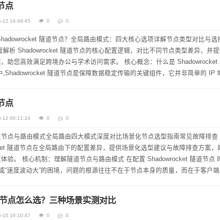
道节点
-12 14:48:45
0
0
hadowrocket 隧道节点？全局路由模式：四大核心选项详解节点类型对比与
度解析 Shadowrocket 隧道节点的核心配置逻辑，对比不同节点类型差异，并
办公与学术访问需求。 核心概念：什么是 Shadowrocket 隧道
Shadowrocket 隧道节点是保障数据稳定传输的关键组件，它并非简单的 IP 地.
道节点
-12 00:11:24
0
0
节点与路由模式全局路由四大模式深度对比场景化节点选型指南常见故障排查 (F
rocket 隧道节点在全局路由下的配置差异，提供场景化选型建议与故障排查方案
ocket 隧道节点 时，用
”或“速度波动大”的困境，问题的根源往往不在于节点本身的质量，而在于客户
t 隧道节点怎么选？三种场景实测对比
-10 16:10:47
0
0