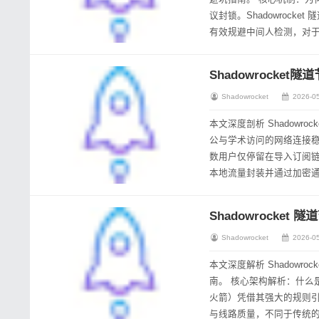
议封锁。Shadowrocke
有效规避中间人检测，对
的节点类型直接决...
Shadowrocket隧
Shadowrocket
2026-05
本文深度剖析 Shadow
公与学术访问的网络连接稳定性。 核心架构：理解隧道节点的流转逻辑 在配置 Shadowr
数用户仅停留在导入订阅
本地流量封装并通过加密通
些数据保持直连，对于有高频
Shadowrocke
Shadowrocket
2026-05
本文深度解析 Shadow
南。 核心架构解析：什么是 Shadowrocket 隧道节点？ 在构建高效的国际网络加速环境时，Shadowrocket（小
火箭）凭借其强大的规则引擎
与线路质量，不同于传统的