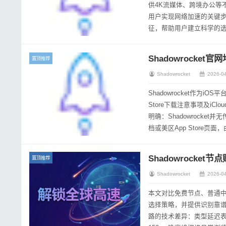
供4K流媒体、跨境办公等不同场景的选
用户实现网络加速的关键步
征，帮助用户建立科学的选购
的技术差异：...
Shadowrocket官
置顶推荐
Shadowrocket
2026-04
Shadowrocket作为i
Store下载注意事项及iCloud登录风险
明确：Shadowrocket
档或美区App Store
Shadowrocket节
置顶推荐
Shadowrocket
2026-04
本文对比免费节点、普通中
选择策略，并提供识别靠谱服
路的技术差异：类型延迟表现