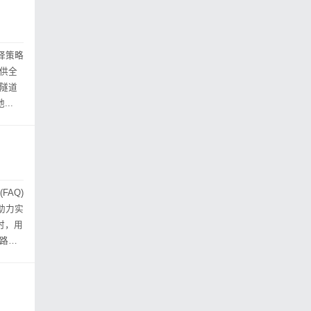
选择策略
提供全
..
AQ)
，助力实
端路由