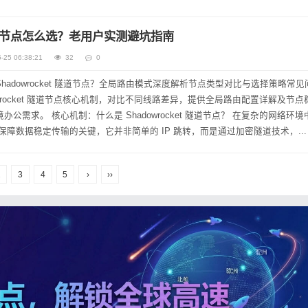
t 隧道节点怎么选？老用户实测避坑指南
-25 06:38:21
32
0
hadowrocket 隧道节点？全局路由模式深度解析节点类型对比与选择策略常
adowrocket 隧道节点核心机制，对比不同线路差异，提供全局路由配置详解及节
et 隧道节点？ 在复杂的网络环境中，
道节点是保障数据稳定传输的关键，它并非简单的 IP 跳转，而是通过加密隧道技术，...
2
3
4
5
›
››