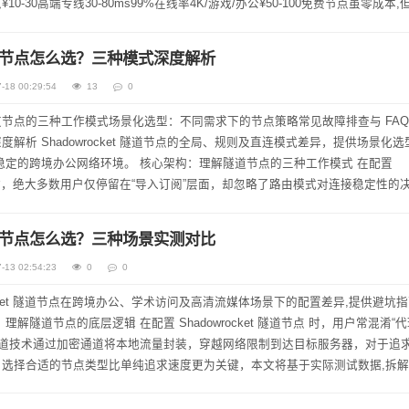
10-30高端专线30-80ms99%在线率4K/游戏/办公¥50-100免费节点虽零成本,
t 隧道节点怎么选？三种模式深度解析
-18 00:29:54
13
0
节点的三种工作模式场景化选型：不同需求下的节点策略常见故障排查与 FA
解析 Shadowrocket 隧道节点的全局、规则及直连模式差异，提供场景化
。 核心架构：理解隧道节点的三种工作模式 在配置
隧道节点 时，绝大多数用户仅停留在“导入订阅”层面，却忽略了路由模式对连接稳定性的
.
t 隧道节点怎么选？三种场景实测对比
-13 02:54:23
0
0
rocket 隧道节点在跨境办公、学术访问及高清流媒体场景下的配置差异,提供避坑
隧道技术通过加密通道将本地流量封装，穿越网络限制到达目标服务器，对于追
选择合适的节点类型比单纯追求速度更为关键，本文将基于实际测试数据,拆
.