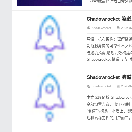
150ms晚高峰拥堵日常浏览¥
流量劫持与隐私...
Shadowrocke
Shadowrocket
2026-07
导读：核心架构：理解隧道
判断服务商的可靠性本文深度
与避坑指南,助您高效构建稳定的跨境办公网络环境
Shadowrocket 
影响，小火箭（Shadowro..
Shadowrocke
Shadowrocket
2026-07
本文深度解析 Shadow
高效设置方案。 核心机制：理解隧道节点的底层逻辑 在配置 Shadowrocket 隧道节点 时，用户常混淆“代理”与
“隧道”的概念，本质上，
迟和高稳定性的用户而言，
场景下的最优配置策略。..