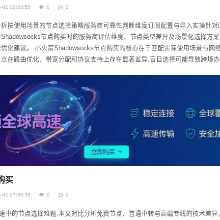
-01 00:03:55
0
0
分析按使用场景的节点选择策略服务商可靠性判断维度订阅配置与导入实操针对
hadowsocks节点购买时的服务商评估维度、节点类型差异及场景化选择方案
的核心在于匹配实际使用场景与网络质量
点在路由优化、带宽分配和协议支持上存在显著差异,盲目选择可能导致跨境
问中断。 节点类...
点购买
-01 07:39:39
0
0
加速中的节点选择难题,本文对比分析免费节点、普通中转与高端专线的技术差异