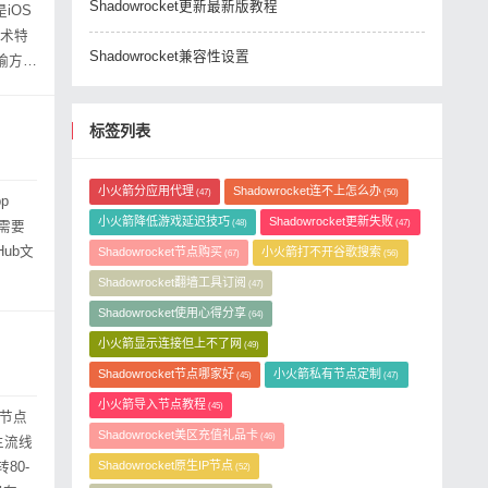
Shadowrocket更新最新版教程
技术特
Shadowrocket兼容性设置
传输方案
标签列表
小火箭分应用代理
Shadowrocket连不上怎么办
(47)
(50)
p
小火箭降低游戏延迟技巧
Shadowrocket更新失败
(48)
(47)
Hub文
Shadowrocket节点购买
小火箭打不开谷歌搜索
(67)
(56)
Shadowrocket翻墙工具订阅
(47)
Shadowrocket使用心得分享
(64)
小火箭显示连接但上不了网
(49)
Shadowrocket节点哪家好
小火箭私有节点定制
(45)
(47)
小火箭导入节点教程
(45)
节点
Shadowrocket美区充值礼品卡
(46)
主流线
Shadowrocket原生IP节点
80-
(52)