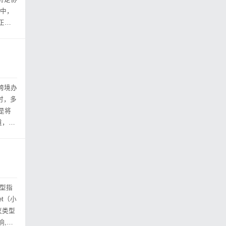
议中，
正确
化跨境办
是将
道，哪
选型指
议类型
响,尤