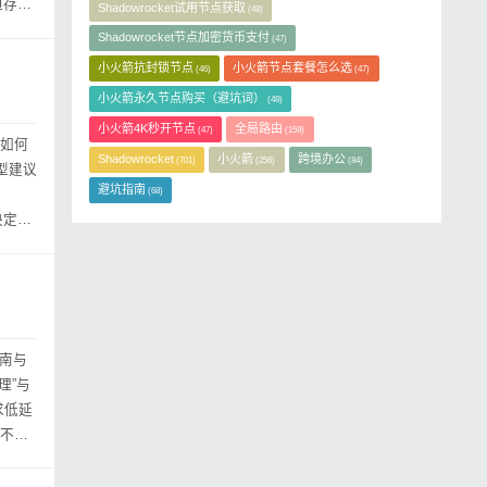
但存在
Shadowrocket试用节点获取
(48)
Shadowrocket节点加密货币支付
(47)
小火箭抗封锁节点
小火箭节点套餐怎么选
(46)
(47)
小火箭永久节点购买（避坑词）
(48)
小火箭4K秒开节点
全局路由
(47)
(159)
Q如何
Shadowrocket
小火箭
跨境办公
(701)
(256)
(84)
选型建议
避坑指南
(68)
决定性
指南与
求低延
解不同