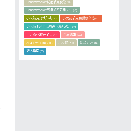
Shadowrocket试用节点获取
(48)
Shadowrocket节点加密货币支付
(47)
小火箭抗封锁节点
小火箭节点套餐怎么选
(46)
(47)
小火箭永久节点购买（避坑词）
(48)
小火箭4K秒开节点
全局路由
(47)
(159)
Shadowrocket
小火箭
跨境办公
(701)
(256)
(84)
避坑指南
(68)
点