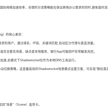
直接影响国际网络加速效率，合理的分流策略能在保证跨境办公需求的同时,避免国内
ting）的核心差异：
求的用户，通过域名、IP段、关键词匹配,自动区分代理与直连流量。
完全匿名场景，缺点是本地服务、银行App可能因IP异常触发风控。
此模式下Shadowrocket仅作为本地DNS工具运行。
窝）自动切换策略，这是最高效的Shadowrocket场景模式设置方案，可实现"微信直
到"场景"（Scene）选项卡。