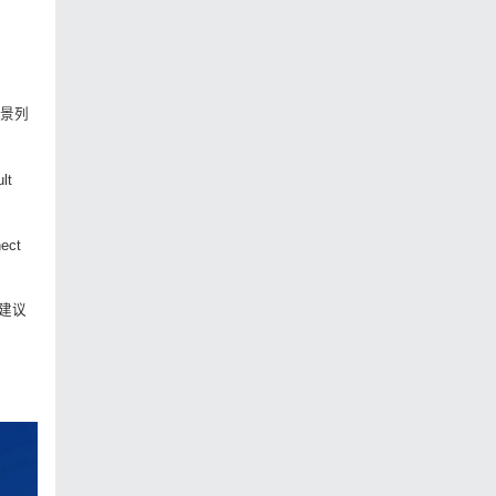
场景列
t
ct
建议