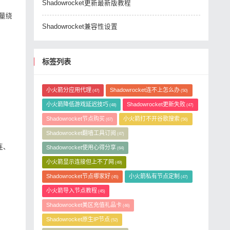
Shadowrocket更新最新版教程
流量绕
Shadowrocket兼容性设置
标签列表
小火箭分应用代理
Shadowrocket连不上怎么办
(47)
(50)
小火箭降低游戏延迟技巧
Shadowrocket更新失败
(48)
(47)
Shadowrocket节点购买
小火箭打不开谷歌搜索
(67)
(56)
Shadowrocket翻墙工具订阅
(47)
连、
Shadowrocket使用心得分享
(64)
小火箭显示连接但上不了网
(49)
Shadowrocket节点哪家好
小火箭私有节点定制
(45)
(47)
小火箭导入节点教程
(45)
Shadowrocket美区充值礼品卡
(46)
Shadowrocket原生IP节点
(52)