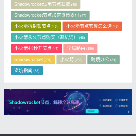
Shadowrocket试用节点获取
(48)
Shadowrocket节点加密货币支付
(47)
小火箭抗封锁节点
小火箭节点套餐怎么选
(46)
(47)
小火箭永久节点购买（避坑词）
(48)
小火箭4K秒开节点
全局路由
(47)
(159)
Shadowrocket
小火箭
跨境办公
(701)
(256)
(84)
避坑指南
(68)