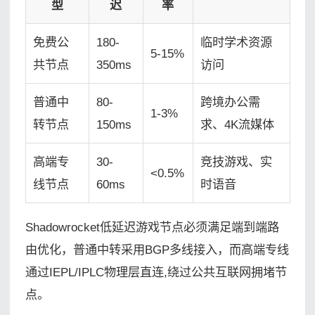
型
迟
率
免费公
180-
临时学术资源
5-15%
共节点
350ms
访问
普通中
80-
跨境办公需
1-3%
转节点
150ms
求、4K流媒体
高端专
30-
竞技游戏、实
<0.5%
线节点
60ms
时语音
Shadowrocket低延迟游戏节点必须满足端到端路
由优化，普通中转采用BGP多线接入，而高端专线
通过IEPL/IPLC物理层直连,绕过公共互联网拥堵节
点。