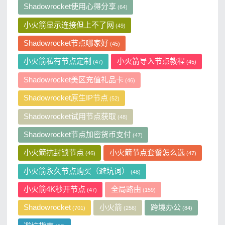
Shadowrocket使用心得分享
(64)
小火箭显示连接但上不了网
(49)
Shadowrocket节点哪家好
(45)
小火箭私有节点定制
小火箭导入节点教程
(47)
(45)
Shadowrocket美区充值礼品卡
(46)
Shadowrocket原生IP节点
(52)
Shadowrocket试用节点获取
(48)
Shadowrocket节点加密货币支付
(47)
小火箭抗封锁节点
小火箭节点套餐怎么选
(46)
(47)
小火箭永久节点购买（避坑词）
(48)
小火箭4K秒开节点
全局路由
(47)
(159)
Shadowrocket
小火箭
跨境办公
(701)
(256)
(84)