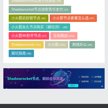
Shadowrocket试用节点获取
(48)
Shadowrocket节点加密货币支付
(47)
小火箭抗封锁节点
小火箭节点套餐怎么选
(46)
(47)
小火箭永久节点购买（避坑词）
(48)
小火箭4K秒开节点
全局路由
(47)
(159)
Shadowrocket
小火箭
跨境办公
(701)
(256)
(84)
避坑指南
(68)