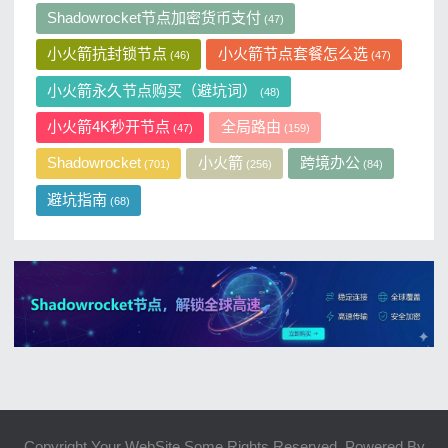
Shadowrocket节点加密货币支付
(47)
小火箭抗封锁节点
小火箭节点套餐怎么选
(46)
(47)
小火箭永久节点购买（避坑词）
(48)
小火箭4K秒开节点
全局路由
(47)
(159)
Shadowrocket
小火箭
跨境办公
(701)
(256)
(84)
避坑指南
(68)
Copyright Your WebSite.Some Rights Reserved. Powered By